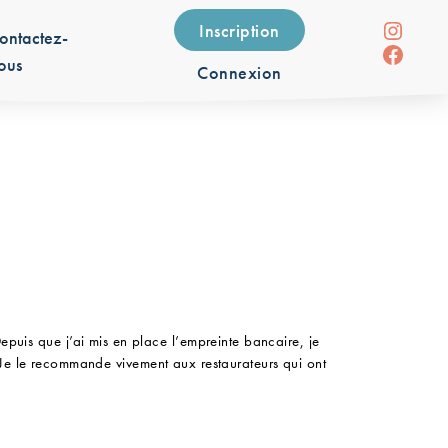
Insta
Inscription
ontactez-
Faceb
ous
Connexion
uis que j’ai mis en place l’empreinte bancaire, je
. Je le recommande vivement aux restaurateurs qui ont